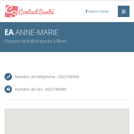
Besoin d'aide
EA
ANNE-MARIE
Masseur-kinésithérapeute à Albert
Numéro de téléphone : 0322743000
Numéro de fax : 0322743040