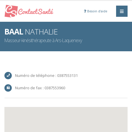
Besoin d'aide
BAAL
NATHALIE
Masseur-kinésithérapeute à Ars-Laquenexy
Numéro de téléphone : 0387553131
Numéro de fax : 0387553960