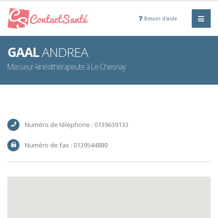
Besoin d'aide
GAAL
ANDREA
Masseur-kinésithérapeute à Le Chesnay
Numéro de téléphone : 0139639133
Numéro de fax : 0139544889