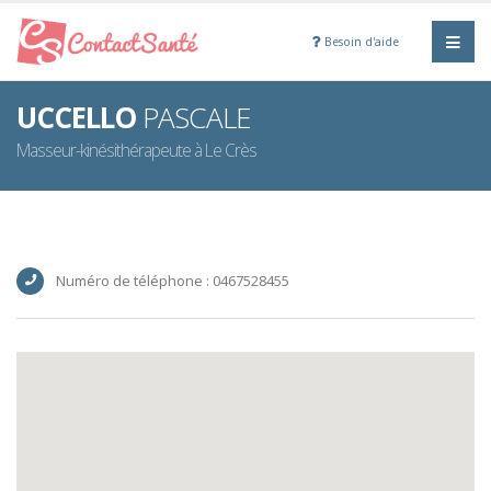
Besoin d'aide
UCCELLO
PASCALE
Masseur-kinésithérapeute à Le Crès
Numéro de téléphone : 0467528455