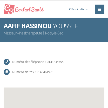
Besoin d'aide
AAFIF HASSINOU
YOUSSEF
Masseur-kinésithérapeute à Noisy-le-Sec
Numéro de téléphone : 0141835555
Numéro de fax : 0148461978