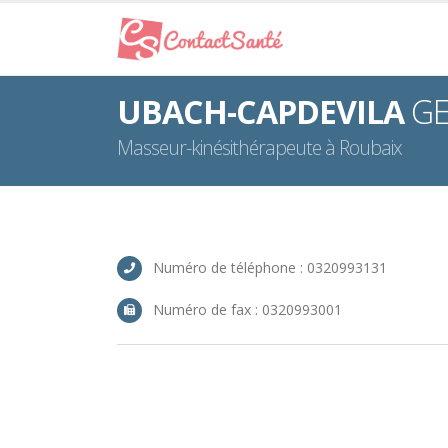
UBACH-CAPDEVILA
G
Masseur-kinésithérapeute à Roubaix
Numéro de téléphone : 0320993131
Numéro de fax : 0320993001