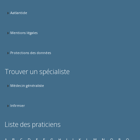
Aatlantide
Mentions légales
Protections des données
Trouver un spécialiste
Médecin généraliste
Infirmier
Liste des praticiens
A
B
C
D
E
F
G
H
I
J
K
L
M
N
O
P
Q