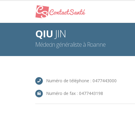
QIU
JIN
Médecin généraliste à Roanne
Numéro de téléphone : 0477443000
Numéro de fax : 0477443198