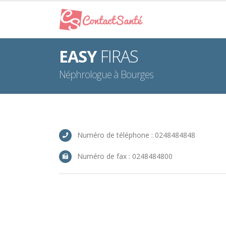
EASY
FIRAS
Néphrologue à Bourges
Numéro de téléphone : 0248484848
Numéro de fax : 0248484800