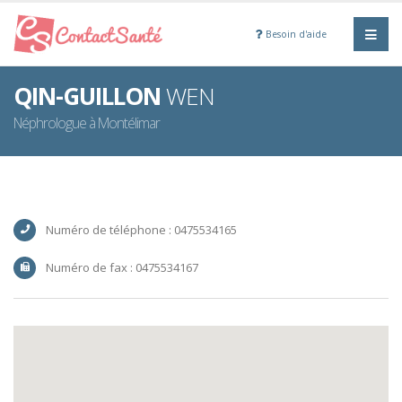
Besoin d'aide
QIN-GUILLON
WEN
Néphrologue à Montélimar
Numéro de téléphone : 0475534165
Numéro de fax : 0475534167