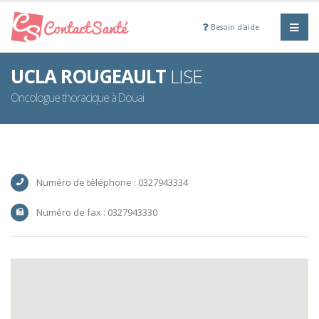
Besoin d'aide
UCLA ROUGEAULT
LISE
Oncologue thoracique à Douai
Numéro de téléphone : 0327943334
Numéro de fax : 0327943330