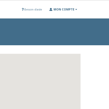
MON COMPTE
Besoin d'aide