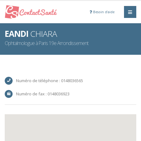
Besoin d'aide
EANDI
CHIARA
Ophtalmologue à Paris 19e Arrondissement
Numéro de téléphone : 0148036565
Numéro de fax : 0148036923