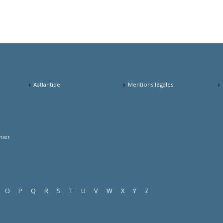
Aatlantide
Mentions légales
mier
O
P
Q
R
S
T
U
V
W
X
Y
Z