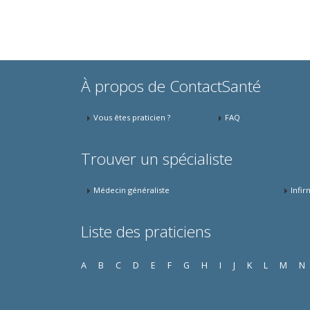
À propos de ContactSanté
Vous êtes praticien ?
FAQ
Trouver un spécialiste
Médecin généraliste
Infir
Liste des praticiens
A
B
C
D
E
F
G
H
I
J
K
L
M
N