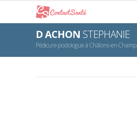
D ACHON
STEPHANIE
Pédicure-podologue à Châlons-en-Cham