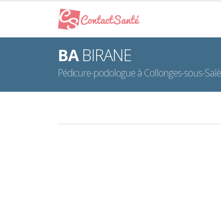
BA
BIRANE
Pédicure-podologue à Collonges-sous-Sal