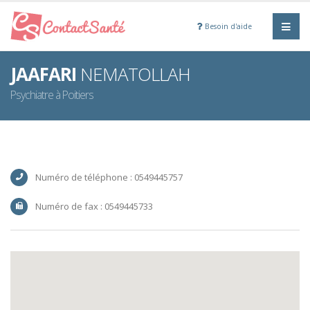
Besoin d'aide
JAAFARI
NEMATOLLAH
Psychiatre à Poitiers
Numéro de téléphone : 0549445757
Numéro de fax : 0549445733