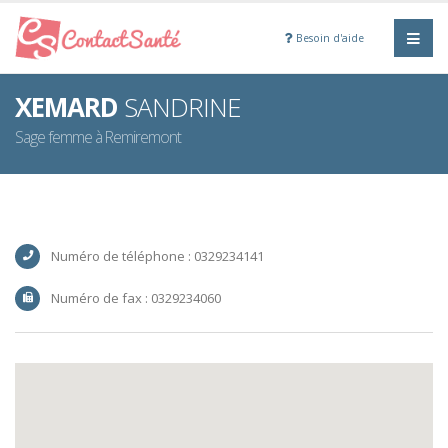
Besoin d'aide
XEMARD
SANDRINE
Sage femme à Remiremont
Numéro de téléphone : 0329234141
Numéro de fax : 0329234060