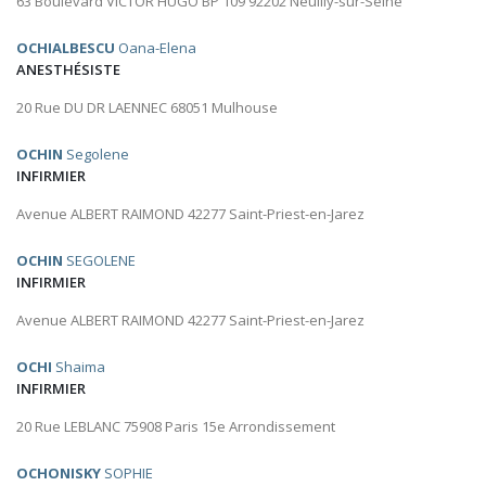
63 Boulevard VICTOR HUGO BP 109 92202 Neuilly-sur-Seine
OCHIALBESCU
Oana-Elena
ANESTHÉSISTE
20 Rue DU DR LAENNEC 68051 Mulhouse
OCHIN
Segolene
INFIRMIER
Avenue ALBERT RAIMOND 42277 Saint-Priest-en-Jarez
OCHIN
SEGOLENE
INFIRMIER
Avenue ALBERT RAIMOND 42277 Saint-Priest-en-Jarez
OCHI
Shaima
INFIRMIER
20 Rue LEBLANC 75908 Paris 15e Arrondissement
OCHONISKY
SOPHIE