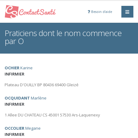
Besoin d'aide
Praticiens dont le nom commence
par O
OCHIER
Karine
INFIRMIER
Plateau D'OUILLY BP 80436 69400 Gleizé
OCQUIDANT
Marlène
INFIRMIER
1 Allee DU CHATEAU CS 45001 57530 Ars-Laquenexy
OCCOLIER
Megane
INFIRMIER