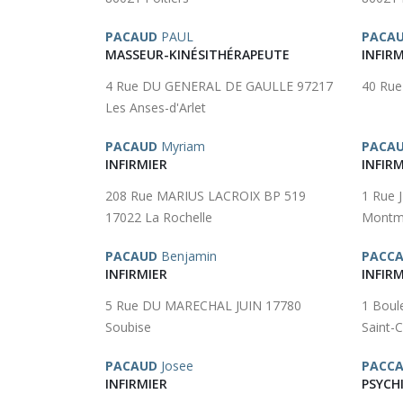
PACAUD
PAUL
PACA
MASSEUR-KINÉSITHÉRAPEUTE
INFIRM
4 Rue DU GENERAL DE GAULLE 97217
40 Rue
Les Anses-d'Arlet
PACAUD
Myriam
PACA
INFIRMIER
INFIRM
208 Rue MARIUS LACROIX BP 519
1 Rue
17022 La Rochelle
Montm
PACAUD
Benjamin
PACCA
INFIRMIER
INFIRM
5 Rue DU MARECHAL JUIN 17780
1 Bou
Soubise
Saint-C
PACAUD
Josee
PACCA
INFIRMIER
PSYCH