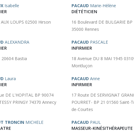
UX
Isabelle
PACAUD
Marie-Hélène
IER
DIÉTÉTICIEN
 AUX LOUPS 02500 Hirson
16 Boulevard DE BULGARIE BP
35000 Rennes
UD
ALEXANDRA
PACAUD
PASCALE
IER
INFIRMIER
 20604 Bastia
18 Avenue DU 8 MAI 1945 0310
Montluçon
UD
Laura
PACAUD
Anne
IER
INFIRMIER
ue DE L'HOPITAL BP 90074
17 Route DE SERVIGNAT GRAN
TESSY PRINGY 74370 Annecy
POURRET- BP 21 01560 Saint-Tri
de-Courtes
T TRONCIN
MICHELE
PACAUD
PAUL
IATRE
MASSEUR-KINÉSITHÉRAPEUTE