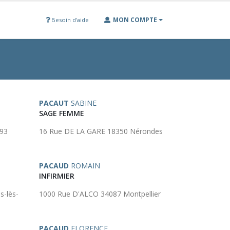
MON COMPTE
Besoin d'aide
PACAUT
SABINE
SAGE FEMME
093
16 Rue DE LA GARE 18350 Nérondes
PACAUD
ROMAIN
INFIRMIER
s-lès-
1000 Rue D'ALCO 34087 Montpellier
PACAUD
FLORENCE