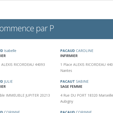
 commence par P
UD
Isabelle
PACAUD
CAROLINE
IER
INFIRMIER
e ALEXIS RICORDEAU 44093
1 Place ALEXIS RICORDEAU 44
s
Nantes
UD
JULIE
PACAUT
SABINE
IER
SAGE FEMME
ble IMMEUBLE JUPITER 20213
4 Rue DU PORT 18320 Marseille
Aubigny
UD
CORINNE
PACAUD
CORINNE