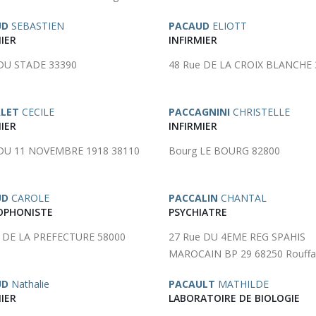
UD
SEBASTIEN
PACAUD
ELIOTT
IER
INFIRMIER
 DU STADE 33390
48 Rue DE LA CROIX BLANCHE 
LET
CECILE
PACCAGNINI
CHRISTELLE
IER
INFIRMIER
 DU 11 NOVEMBRE 1918 38110
Bourg LE BOURG 82800
UD
CAROLE
PACCALIN
CHANTAL
OPHONISTE
PSYCHIATRE
e DE LA PREFECTURE 58000
27 Rue DU 4EME REG SPAHIS
MAROCAIN BP 29 68250 Rouffa
UD
Nathalie
PACAULT
MATHILDE
IER
LABORATOIRE DE BIOLOGIE