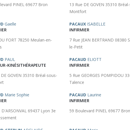
levard PINEL 69677 Bron
13 Rue DE GOVEN 35310 Bréal-
Montfort
UD
Gaelle
PACAUX
ISABELLE
IER
INFIRMIER
DU FORT 78250 Meulan-en-
7 Rue JEAN BERTRAND 08380 S
s
le-Petit
UD
PAUL
PACAUD
ELIOTT
UR-KINÉSITHÉRAPEUTE
INFIRMIER
 DE GOVEN 35310 Bréal-sous-
5 Rue GEORGES POMPIDOU 33
rt
Talence
UD
Marie Sophie
PACAUD
Laurine
IER
INFIRMIER
e D'ARSONVAL 69437 Lyon 3e
59 Boulevard PINEL 69677 Bro
issement