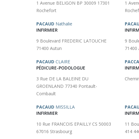
1 Avenue BELIGON BP 30009 17301
1 Aven
Rochefort
Rochef
PACAUD
Nathalie
PACA
INFIRMIER
INFIRM
9 Boulevard FREDERIC LATOUCHE
9 Bou
71400 Autun
71400 
PACAUD
CLAIRE
PACCA
PÉDICURE-PODOLOGUE
INFIRM
3 Rue DE LA BALEINE DU
Chemin
GROENLAND 77340 Pontault-
Combault
PACAUD
MISSILLA
PACA
INFIRMIER
INFIRM
10 Rue FRANCOIS EPAILLY CS 50003
11 Bo
67016 Strasbourg
414 44