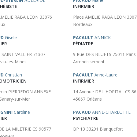
D-STERLIN
ADELAIDE
PACAUD
Marie
HÉSISTE
INFIRMIER
 AMELIE RABA LEON 33076
Place AMELIE RABA LEON 3307
aux
Bordeaux
UD
Gisele
PACAULT
ANNICK
IER
PÉDIATRE
 SAINT VALLIER 71307
9 Rue DES BLUETS 75011 Paris
au-les-Mines
Arrondissement
UD
Christian
PACAULT
Anne-Laure
OMOTRICIEN
INFIRMIER
emin PIERREDON ANNEXE
14 Avenue DE L'HOPITAL CS 86
Sanary-sur-Mer
45067 Orléans
GNINI
Caroline
PACAUD
ANNE-CHARLOTTE
IER
PSYCHIATRE
DE LA MILETRIE CS 90577
BP 13 33291 Blanquefort
Poitiers