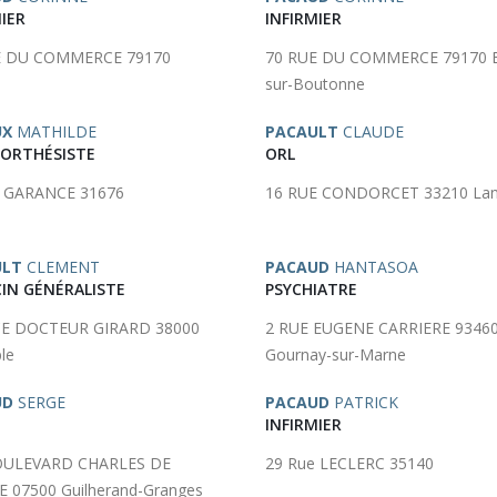
IER
INFIRMIER
E DU COMMERCE 79170
70 RUE DU COMMERCE 79170 B
sur-Boutonne
UX
MATHILDE
PACAULT
CLAUDE
ORTHÉSISTE
ORL
e GARANCE 31676
16 RUE CONDORCET 33210 La
ULT
CLEMENT
PACAUD
HANTASOA
IN GÉNÉRALISTE
PSYCHIATRE
CE DOCTEUR GIRARD 38000
2 RUE EUGENE CARRIERE 9346
le
Gournay-sur-Marne
UD
SERGE
PACAUD
PATRICK
INFIRMIER
OULEVARD CHARLES DE
29 Rue LECLERC 35140
 07500 Guilherand-Granges