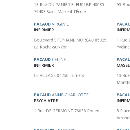
13 Rue DU PANIER FLEURI BP 40035
95 Bou
79403 Saint-Maixent-l'École
PACAUD
VIRGINIE
PACA
INFIRMIER
INFIRM
Boulevard STEPHANE MOREAU 85925
1 Rue 
La Roche-sur-Yon
Yveline
PACAUD
CELINE
PACA
INFIRMIER
MASSE
LE VILLAGE 04250 Turriers
13 Rue
Montfo
PACAUD
ANNE-CHARLOTTE
PACA
PSYCHIATRE
INFIRM
1 Rue DE GERMONT 76038 Rouen
5 Plac
Arrond