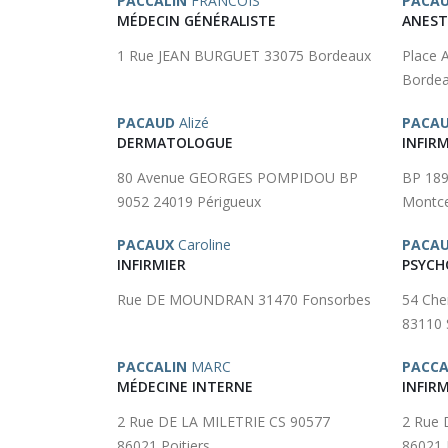
PACCALIN
FRANCOIS
PACAU
MÉDECIN GÉNÉRALISTE
ANEST
1 Rue JEAN BURGUET 33075 Bordeaux
Place
Borde
PACAUD
Alizé
PACA
DERMATOLOGUE
INFIRM
80 Avenue GEORGES POMPIDOU BP
BP 189
9052 24019 Périgueux
Montce
PACAUX
Caroline
PACA
INFIRMIER
PSYCH
Rue DE MOUNDRAN 31470 Fonsorbes
54 Ch
83110 
PACCALIN
MARC
PACCA
MÉDECINE INTERNE
INFIRM
2 Rue DE LA MILETRIE CS 90577
2 Rue 
86021 Poitiers
86021 