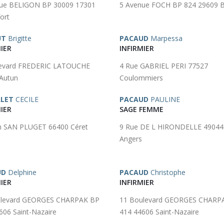
ue BELIGON BP 30009 17301
5 Avenue FOCH BP 824 29609 B
ort
UT
Brigitte
PACAUD
Marpessa
IER
INFIRMIER
levard FREDERIC LATOUCHE
4 Rue GABRIEL PERI 77527
Autun
Coulommiers
LET
CECILE
PACAUD
PAULINE
IER
SAGE FEMME
 SAN PLUGET 66400 Céret
9 Rue DE L HIRONDELLE 49044
Angers
UD
Delphine
PACAUD
Christophe
IER
INFIRMIER
ulevard GEORGES CHARPAK BP
11 Boulevard GEORGES CHARP
606 Saint-Nazaire
414 44606 Saint-Nazaire