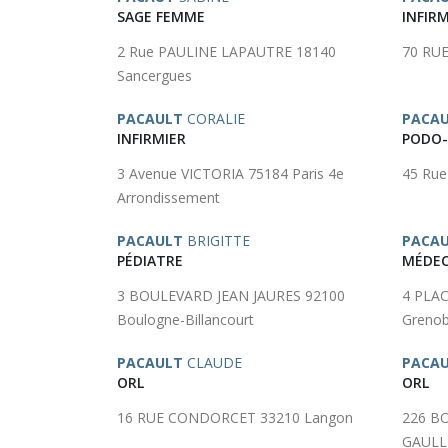
SAGE FEMME
INFIRM
2 Rue PAULINE LAPAUTRE 18140
70 RU
Sancergues
PACAULT
CORALIE
PACA
INFIRMIER
PODO-
3 Avenue VICTORIA 75184 Paris 4e
45 Ru
Arrondissement
PACAULT
BRIGITTE
PACA
PÉDIATRE
MÉDEC
3 BOULEVARD JEAN JAURES 92100
4 PLA
Boulogne-Billancourt
Grenob
PACAULT
CLAUDE
PACA
ORL
ORL
16 RUE CONDORCET 33210 Langon
226 B
GAULLE