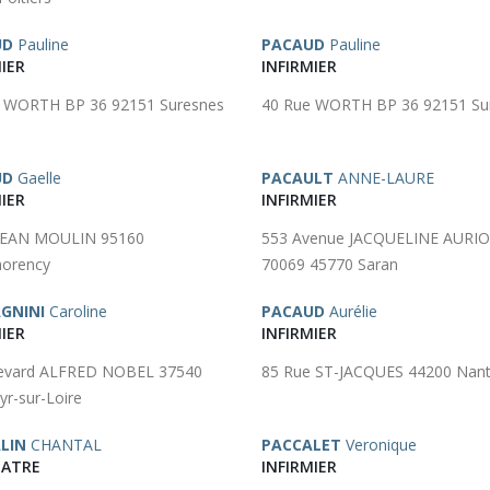
UD
Pauline
PACAUD
Pauline
IER
INFIRMIER
 WORTH BP 36 92151 Suresnes
40 Rue WORTH BP 36 92151 Su
UD
Gaelle
PACAULT
ANNE-LAURE
IER
INFIRMIER
 JEAN MOULIN 95160
553 Avenue JACQUELINE AURI
orency
70069 45770 Saran
GNINI
Caroline
PACAUD
Aurélie
IER
INFIRMIER
levard ALFRED NOBEL 37540
85 Rue ST-JACQUES 44200 Nan
yr-sur-Loire
LIN
CHANTAL
PACCALET
Veronique
IATRE
INFIRMIER