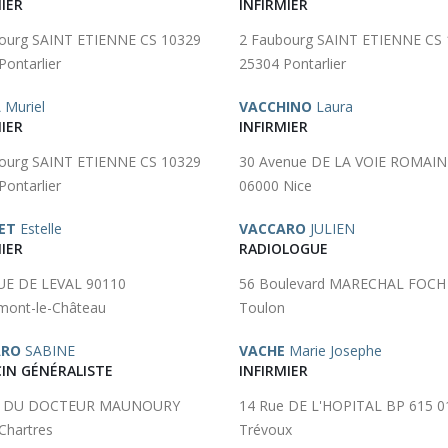
IER
INFIRMIER
ourg SAINT ETIENNE CS 10329
2 Faubourg SAINT ETIENNE CS
Pontarlier
25304 Pontarlier
A
Muriel
VACCHINO
Laura
IER
INFIRMIER
ourg SAINT ETIENNE CS 10329
30 Avenue DE LA VOIE ROMAIN
Pontarlier
06000 Nice
ET
Estelle
VACCARO
JULIEN
IER
RADIOLOGUE
UE DE LEVAL 90110
56 Boulevard MARECHAL FOCH
ont-le-Château
Toulon
ARO
SABINE
VACHE
Marie Josephe
IN GÉNÉRALISTE
INFIRMIER
e DU DOCTEUR MAUNOURY
14 Rue DE L'HOPITAL BP 615 0
Chartres
Trévoux