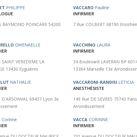
ET
PHILIPPE
VACCARO
Pauline
LOGUE
INFIRMIER
rs RAYMOND POINCARE 54200
7 Rue COLBERT 68190 Ensishe
RELLO
GWENAELLE
VACCHINO
LAURA
IER
INFIRMIER
e SAINT VEREDEME LA
34 Boulevard LAVERAN BP 601
E 13430 Eyguières
13384 Marseille 13e Arrondiss
ALUT
NATHALIE
VACCARONI-RANDISI
LETICIA
IER
ANESTHÉSISTE
e D'ARSONVAL 69437 Lyon 3e
149 Rue DE SEVRES 75743 Paris
issement
Arrondissement
A
Corinne
VACCA
CORINNE
IER
INFIRMIER
venue DU DOCTEUR MAURICE
231 Avenue DU DOCTEUR MAU