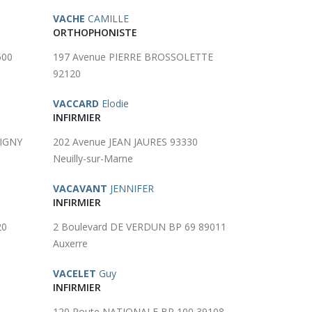
VACHE
CAMILLE
ORTHOPHONISTE
500
197 Avenue PIERRE BROSSOLETTE
92120
VACCARD
Elodie
INFIRMIER
SIGNY
202 Avenue JEAN JAURES 93330
Neuilly-sur-Marne
VACAVANT
JENNIFER
INFIRMIER
20
2 Boulevard DE VERDUN BP 69 89011
Auxerre
VACELET
Guy
INFIRMIER
120 Route NATIONALE BP 100 39108