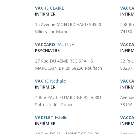
VACHE
CLAIRE
VACC
INFIRMIER
INFIRM
15 Avenue MONTRICHARD 94350
558 Ro
Villiers-sur-Marne
74130 
VACCARO
PAULINE
VACCA
PSYCHIATRE
INFIRM
27 Rue DU 4EME REG SPAHIS
32 Ru
MAROCAIN BP 29 68250 Rouffach
93207 
VACHE
Nathalie
VACC
INFIRMIER
INFIRM
4 Rue PAUL ELUARD BP 45 76301
Avenu
Sotteville-lès-Rouen
33164 
VACELET
Estelle
VACC
INFIRMIER
INFIRM
14 Rue DE MULHOUSE CS 20499
Avenue