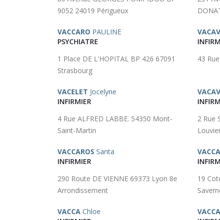
9052 24019 Périgueux
DONAT 
VACCARO
PAULINE
VACA
PSYCHIATRE
INFIRM
1 Place DE L'HOPITAL BP 426 67091
43 Rue
Strasbourg
VACELET
Jocelyne
VACA
INFIRMIER
INFIRM
4 Rue ALFRED LABBE. 54350 Mont-
2 Rue 
Saint-Martin
Louvie
VACCAROS
Santa
VACC
INFIRMIER
INFIRM
290 Route DE VIENNE 69373 Lyon 8e
19 Cot
Arrondissement
Savern
VACCA
Chloe
VACCA