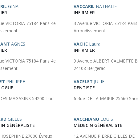
RIL
GINA
VACCARIL
NATHALIE
IER
INFIRMIER
ue VICTORIA 75184 Paris 4e
3 Avenue VICTORIA 75184 Paris
issement
Arrondissement
VANT
AGNES
VACHE
Laura
IER
INFIRMIER
ue VICTORIA 75184 Paris 4e
9 Avenue ALBERT CALMETTE B
issement
24108 Bergerac
ET
PHILIPPE
VACELET
JULIE
LOGUE
DENTISTE
 DES MAGASINS 54200 Toul
6 Rue DE LA MAIRIE 25660 Saô
ARD
GILLES
VACCHIANO
LOUIS
IN GÉNÉRALISTE
MÉDECIN GÉNÉRALISTE
 JOSEPHINE 27000 Évreux
12 AVENUE PIERRE GILLES DE