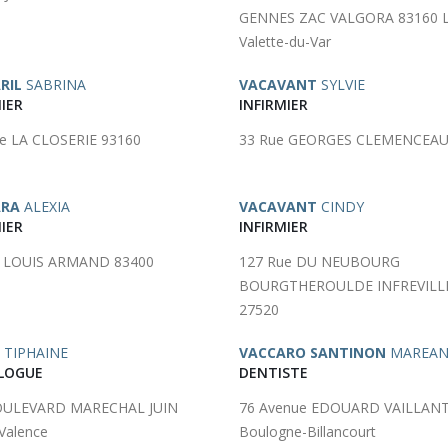
GENNES ZAC VALGORA 83160 
Valette-du-Var
RIL
SABRINA
VACAVANT
SYLVIE
IER
INFIRMIER
e LA CLOSERIE 93160
33 Rue GEORGES CLEMENCEAU
ARA
ALEXIA
VACAVANT
CINDY
IER
INFIRMIER
e LOUIS ARMAND 83400
127 Rue DU NEUBOURG
BOURGTHEROULDE INFREVILL
27520
TIPHAINE
VACCARO SANTINON
MAREAN
LOGUE
DENTISTE
OULEVARD MARECHAL JUIN
76 Avenue EDOUARD VAILLANT
Valence
Boulogne-Billancourt