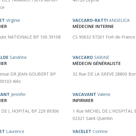
ce
ET
Virginie
VACCARO-RATTI
ANGELICA
IER
MÉDECINE INTERNE
oute NATIONALE BP 100 39108
CS 90632 97261 Fort-de-France
ALDE
Sandrine
VACCARO
SABINE
IER
MÉDECIN GÉNÉRALISTE
venue DR JEAN GOUBERT BP
32 Rue DE LA GREVE 28800 Bon
30103 Alès
VANT
Jennifer
VACAVANT
Valerie
IER
INFIRMIER
 DE L HOPITAL BP 229 89306
1 Rue MICHEL DE L'HOSPITAL 
02321 Saint-Quentin
ET
Laurence
VACELET
Corinne