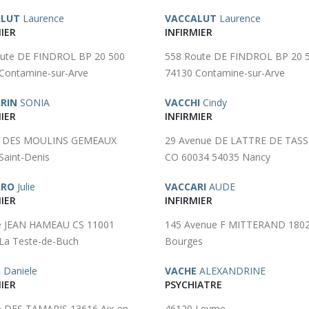
ALUT
Laurence
VACCALUT
Laurence
IER
INFIRMIER
ute DE FINDROL BP 20 500
558 Route DE FINDROL BP 20 
Contamine-sur-Arve
74130 Contamine-sur-Arve
RIN
SONIA
VACCHI
Cindy
IER
INFIRMIER
e DES MOULINS GEMEAUX
29 Avenue DE LATTRE DE TAS
Saint-Denis
CO 60034 54035 Nancy
ARO
Julie
VACCARI
AUDE
IER
INFIRMIER
e JEAN HAMEAU CS 11001
145 Avenue F MITTERAND 180
La Teste-de-Buch
Bourges
A
Daniele
VACHE
ALEXANDRINE
IER
PSYCHIATRE
 DES TAMARIS 13616 Aix-en-
46120 Leyme