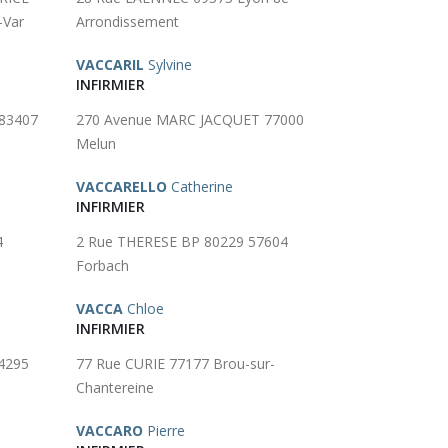
-Var
Arrondissement
VACCARIL
Sylvine
INFIRMIER
83407
270 Avenue MARC JACQUET 77000
Melun
VACCARELLO
Catherine
INFIRMIER
4
2 Rue THERESE BP 80229 57604
Forbach
VACCA
Chloe
INFIRMIER
4295
77 Rue CURIE 77177 Brou-sur-
Chantereine
VACCARO
Pierre