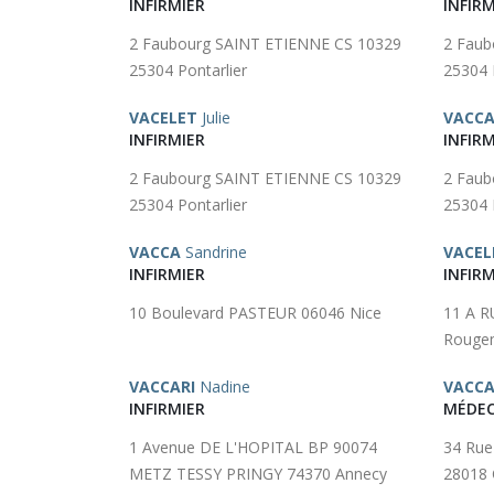
INFIRMIER
INFIRM
2 Faubourg SAINT ETIENNE CS 10329
2 Faub
25304 Pontarlier
25304 
VACELET
Julie
VACC
INFIRMIER
INFIRM
2 Faubourg SAINT ETIENNE CS 10329
2 Faub
25304 Pontarlier
25304 
VACCA
Sandrine
VACEL
INFIRMIER
INFIRM
10 Boulevard PASTEUR 06046 Nice
11 A R
Rougem
VACCARI
Nadine
VACC
INFIRMIER
MÉDEC
1 Avenue DE L'HOPITAL BP 90074
34 Ru
METZ TESSY PRINGY 74370 Annecy
28018 