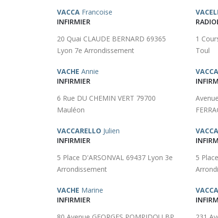
VACCA
Francoise
VACEL
INFIRMIER
RADIO
20 Quai CLAUDE BERNARD 69365
1 Cou
Lyon 7e Arrondissement
Toul
VACHE
Annie
VACCA
INFIRMIER
INFIRM
6 Rue DU CHEMIN VERT 79700
Avenu
Mauléon
FERRAG
VACCARELLO
Julien
VACC
INFIRMIER
INFIRM
5 Place D'ARSONVAL 69437 Lyon 3e
5 Plac
Arrondissement
Arrond
VACHE
Marine
VACC
INFIRMIER
INFIRM
80 Avenue GEORGES POMPIDOU BP
231 A