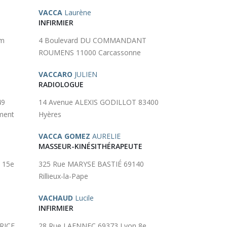
VACCA
Laurène
INFIRMIER
im
4 Boulevard DU COMMANDANT
ROUMENS 11000 Carcassonne
VACCARO
JULIEN
RADIOLOGUE
49
14 Avenue ALEXIS GODILLOT 83400
ement
Hyères
VACCA GOMEZ
AURELIE
MASSEUR-KINÉSITHÉRAPEUTE
 15e
325 Rue MARYSE BASTIÉ 69140
Rillieux-la-Pape
VACHAUD
Lucile
INFIRMIER
RICE
28 Rue LAENNEC 69373 Lyon 8e