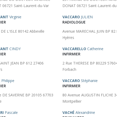
06721 Saint-Laurent-du-Var
DONAT 06721 Saint-Laurent-du
VANT
Virginie
VACCARO
JULIEN
IER
RADIOLOGUE
 DE L'ISLE 80142 Abbeville
Avenue MARECHAL JUIN BP 82 
Hyères
VANT
CINDY
VACCARELLO
Catherine
IER
INFIRMIER
SAINT JEAN BP 612 27406
2 Rue THERESE BP 80229 5760
rs
Forbach
A
Philippe
VACCARO
Stéphanie
IER
INFIRMIER
e DE SAVERNE BP 20105 67703
80 Avenue AUGUSTIN FLICHE 3
e
Montpellier
RI
Pascale
VACHÉ
Alexandrine