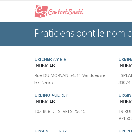
Praticiens dont le nom
URICHER
Amélie
URBIN
INFIRMIER
INFIRM
Rue DU MORVAN 54511 Vandoeuvre-
ESPLA
lès-Nancy
33074 
URBINO
AUDREY
URGIN
INFIRMIER
INFIRM
102 Rue DE SEVRES 75015
19 RU
97150 
URGEN
THIERRY
URI
RU