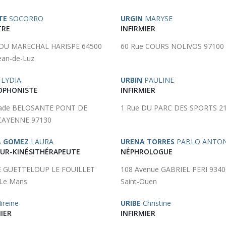
TE
SOCORRO
URGIN
MARYSE
TRE
INFIRMIER
 DU MARECHAL HARISPE 64500
60 Rue COURS NOLIVOS 97100
Jean-de-Luz
LYDIA
URBIN
PAULINE
OPHONISTE
INFIRMIER
nade BELOSANTE PONT DE
1 Rue DU PARC DES SPORTS 2
CAYENNE 97130
A GOMEZ
LAURA
URENA TORRES
PABLO ANTO
UR-KINÉSITHÉRAPEUTE
NÉPHROLOGUE
E GUETTELOUP LE FOUILLET
108 Avenue GABRIEL PERI 9340
 Le Mans
Saint-Ouen
reine
URIBE
Christine
IER
INFIRMIER