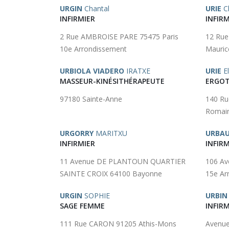
URGIN
Chantal
URIE
Ch
INFIRMIER
INFIRM
2 Rue AMBROISE PARE 75475 Paris
12 Rue
10e Arrondissement
Mauric
URBIOLA VIADERO
IRATXE
URIE
El
MASSEUR-KINÉSITHÉRAPEUTE
ERGOT
97180 Sainte-Anne
140 R
Romain
URGORRY
MARITXU
URBA
INFIRMIER
INFIRM
11 Avenue DE PLANTOUN QUARTIER
106 Av
SAINTE CROIX 64100 Bayonne
15e Ar
URGIN
SOPHIE
URBIN
SAGE FEMME
INFIRM
111 Rue CARON 91205 Athis-Mons
Avenue