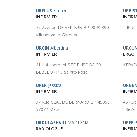
URELUS
Elmaze
URBI
INFIRMIER
INFIRM
75 Avenue DE VERDUN BP 98 92390
1 Rue
Villeneuve-la-Garenne
URGIN
Albertina
URCU
INFIRMIER
ERGOT
41 Lotissement STE ELISE BP 39
KERVE
BEBEL 97115 Sainte-Rose
UREK
Jessica
URGE
INFIRMIER
INFIRM
97 Rue CLAUDE BERNARD BP 45050
46 Rue
57072 Metz
18e Ar
URDULASHVILI
MADLENA
URFEL
RADIOLOGUE
INFIRM