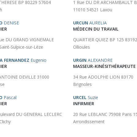
THERESE BP 80229 57604
1 Rue DU DR ARCHAMBAULT 
h
11010 54521 Laxou
O
DENISE
URCUN
AURELIA
IER
MÉDECIN DU TRAVAIL
nue DU GRAND VIGNEMALE
QUARTIER QUIEZ BP 125 8319
Saint-Sulpice-sur-Lèze
Ollioules
A FERNANDEZ
Eugenio
URGIN
ALEXANDRE
IER
MASSEUR-KINÉSITHÉRAPEUTE
ANTOINE DEVILLE 31000
34 Rue ADOLPHE LION 83170
se
Brignoles
O
Pascal
URCEL
Suzie
IER
INFIRMIER
oulevard DU GENERAL LECLERC
20 Rue LEBLANC 75908 Paris 1
Clichy
Arrondissement