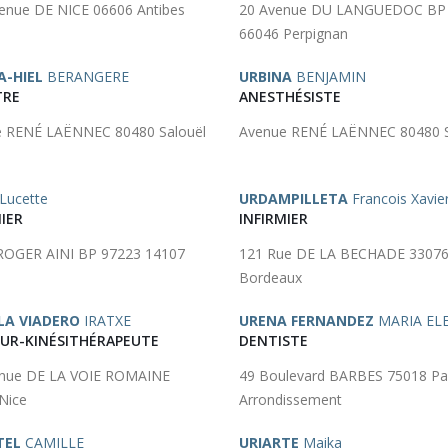
enue DE NICE 06606 Antibes
20 Avenue DU LANGUEDOC BP
66046 Perpignan
A-HIEL
BERANGERE
URBINA
BENJAMIN
TRE
ANESTHÉSISTE
 RENÉ LAËNNEC 80480 Salouël
Avenue RENÉ LAËNNEC 80480 S
Lucette
URDAMPILLETA
Francois Xavie
IER
INFIRMIER
ROGER AINI BP 97223 14107
121 Rue DE LA BECHADE 3307
Bordeaux
LA VIADERO
IRATXE
URENA FERNANDEZ
MARIA EL
UR-KINÉSITHÉRAPEUTE
DENTISTE
enue DE LA VOIE ROMAINE
49 Boulevard BARBES 75018 Par
Nice
Arrondissement
TEL
CAMILLE
URIARTE
Maika