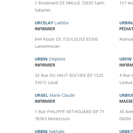
1 Boulevard DE MAULE 72650 Saint-
107 Av
Saturnin
URCELAY
Laëtitia
URBIN
INFIRMIER
PÉDIA
644 Route DE TOULOUSE 65300
Avenue
Lannemezan
URBIN
Delphine
URFIN
INFIRMIER
INFIRM
33 Rue DU HAUT ROCHER BP 1525
4 Rue 
53015 Laval
Lisieux
URGEL
Marie-Claude
URBIO
INFIRMIER
MASSE
1 Rue PHILIPPE MITHOUARD BP 71
30 Av
78363 Montesson
06000 
URBIN
Nathalie
URBEJ