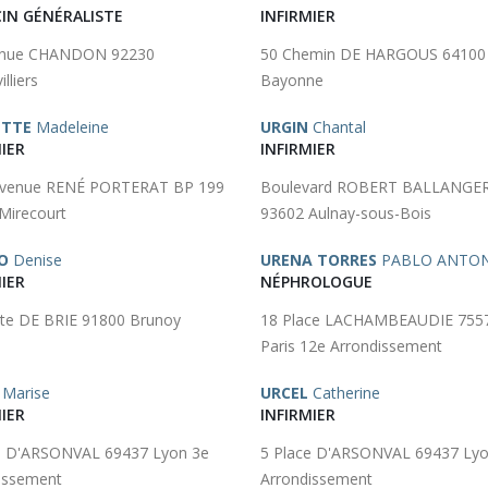
IN GÉNÉRALISTE
INFIRMIER
enue CHANDON 92230
50 Chemin DE HARGOUS 64100
lliers
Bayonne
ETTE
Madeleine
URGIN
Chantal
IER
INFIRMIER
Avenue RENÉ PORTERAT BP 199
Boulevard ROBERT BALLANGE
Mirecourt
93602 Aulnay-sous-Bois
O
Denise
URENA TORRES
PABLO ANTO
IER
NÉPHROLOGUE
te DE BRIE 91800 Brunoy
18 Place LACHAMBEAUDIE 755
Paris 12e Arrondissement
Marise
URCEL
Catherine
IER
INFIRMIER
e D'ARSONVAL 69437 Lyon 3e
5 Place D'ARSONVAL 69437 Lyo
issement
Arrondissement