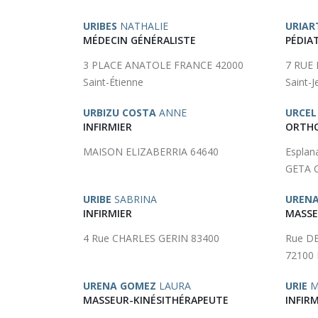
URIBES
NATHALIE
URIAR
MÉDECIN GÉNÉRALISTE
PÉDIA
3 PLACE ANATOLE FRANCE 42000
7 RUE
Saint-Étienne
Saint-
URBIZU COSTA
ANNE
URCEL
INFIRMIER
ORTH
MAISON ELIZABERRIA 64640
Espla
GETA 
URIBE
SABRINA
UREN
INFIRMIER
MASSE
4 Rue CHARLES GERIN 83400
Rue D
72100
URENA GOMEZ
LAURA
URIE
Mi
MASSEUR-KINÉSITHÉRAPEUTE
INFIRM