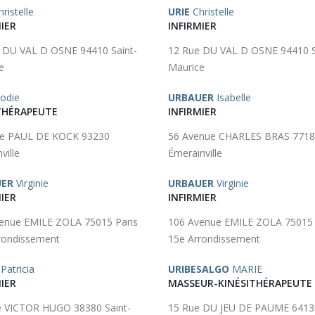
ristelle
URIE
Christelle
IER
INFIRMIER
 DU VAL D OSNE 94410 Saint-
12 Rue DU VAL D OSNE 94410 S
e
Maurice
odie
URBAUER
Isabelle
HÉRAPEUTE
INFIRMIER
ue PAUL DE KOCK 93230
56 Avenue CHARLES BRAS 771
ville
Émerainville
UER
Virginie
URBAUER
Virginie
IER
INFIRMIER
enue EMILE ZOLA 75015 Paris
106 Avenue EMILE ZOLA 75015 
rondissement
15e Arrondissement
Patricia
URIBESALGO
MARIE
IER
MASSEUR-KINÉSITHÉRAPEUTE
 VICTOR HUGO 38380 Saint-
15 Rue DU JEU DE PAUME 6413