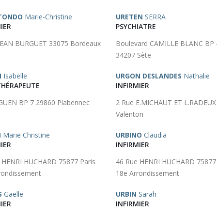
STONDO
Marie-Christine
URETEN
SERRA
IER
PSYCHIATRE
 JEAN BURGUET 33075 Bordeaux
Boulevard CAMILLE BLANC BP 
34207 Sète
N
Isabelle
URGON DESLANDES
Nathalie
HÉRAPEUTE
INFIRMIER
GUEN BP 7 29860 Plabennec
2 Rue E.MICHAUT ET L.RADEUX
Valenton
N
Marie Christine
URBINO
Claudia
IER
INFIRMIER
 HENRI HUCHARD 75877 Paris
46 Rue HENRI HUCHARD 75877 
rondissement
18e Arrondissement
S
Gaelle
URBIN
Sarah
IER
INFIRMIER