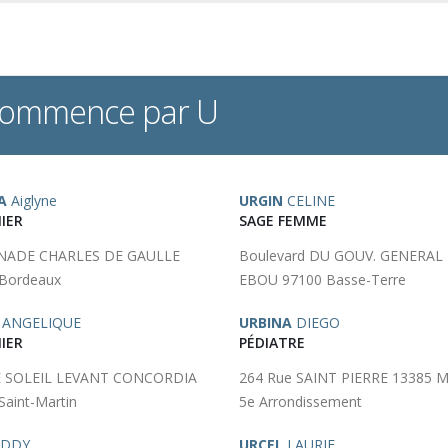
 commence par U
A
Aiglyne
URGIN
CELINE
IER
SAGE FEMME
NADE CHARLES DE GAULLE
Boulevard DU GOUV. GENERAL 
Bordeaux
EBOU 97100 Basse-Terre
ANGELIQUE
URBINA
DIEGO
IER
PÉDIATRE
E SOLEIL LEVANT CONCORDIA
264 Rue SAINT PIERRE 13385 Ma
Saint-Martin
5e Arrondissement
DDY
URCEL
LAURIE