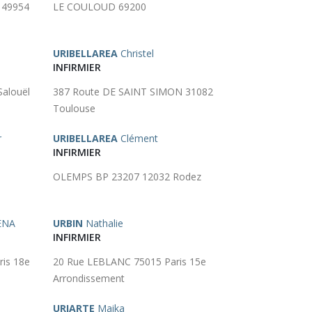
 49954
LE COULOUD 69200
URIBELLAREA
Christel
INFIRMIER
alouël
387 Route DE SAINT SIMON 31082
Toulouse
r
URIBELLAREA
Clément
INFIRMIER
6
OLEMPS BP 23207 12032 Rodez
ENA
URBIN
Nathalie
INFIRMIER
is 18e
20 Rue LEBLANC 75015 Paris 15e
Arrondissement
URIARTE
Maika