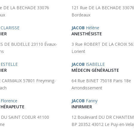
ue DE LA BECHADE 33076
121 Rue DE LA BECHADE 3307
aux
Bordeaux
CLARISSE
JACOB
Hélène
IER
ANESTHÉSISTE
S DE BUDELLE 23110 Évaux-
3 Rue ROBERT DE LA CROIX 56
ns
Lorient
ESTELLE
JACOB
ISABELLE
IER
MÉDECIN GÉNÉRALISTE
E CARMAUX 57801 Freyming-
64 Rue BINET 75018 Paris 18e
ach
Arrondissement
Florence
JACOB
Fanny
HÉRAPEUTE
INFIRMIER
e DU SAINT COEUR 41100
12 Boulevard DU DR CHANTEM
me
BP 20352 43012 Le Puy-en-Vela