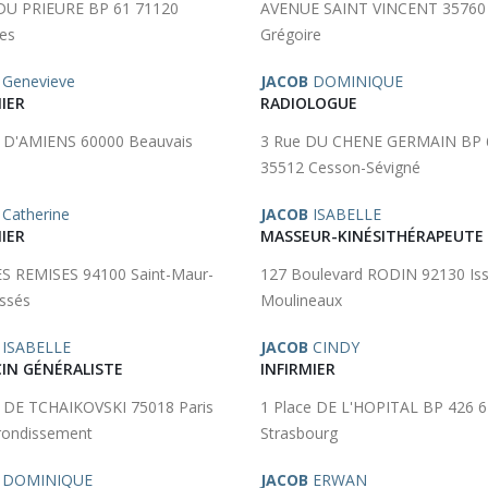
DU PRIEURE BP 61 71120
AVENUE SAINT VINCENT 35760 
les
Grégoire
Genevieve
JACOB
DOMINIQUE
IER
RADIOLOGUE
 D'AMIENS 60000 Beauvais
3 Rue DU CHENE GERMAIN BP 
35512 Cesson-Sévigné
Catherine
JACOB
ISABELLE
IER
MASSEUR-KINÉSITHÉRAPEUTE
S REMISES 94100 Saint-Maur-
127 Boulevard RODIN 92130 Iss
ssés
Moulineaux
ISABELLE
JACOB
CINDY
IN GÉNÉRALISTE
INFIRMIER
 DE TCHAIKOVSKI 75018 Paris
1 Place DE L'HOPITAL BP 426 
rondissement
Strasbourg
DOMINIQUE
JACOB
ERWAN