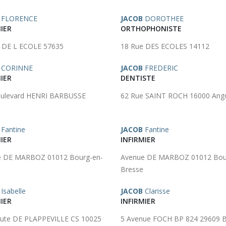
FLORENCE
JACOB
DOROTHEE
IER
ORTHOPHONISTE
 DE L ECOLE 57635
18 Rue DES ECOLES 14112
CORINNE
JACOB
FREDERIC
IER
DENTISTE
oulevard HENRI BARBUSSE
62 Rue SAINT ROCH 16000 Ang
Fantine
JACOB
Fantine
IER
INFIRMIER
e DE MARBOZ 01012 Bourg-en-
Avenue DE MARBOZ 01012 Bou
Bresse
Isabelle
JACOB
Clarisse
IER
INFIRMIER
ute DE PLAPPEVILLE CS 10025
5 Avenue FOCH BP 824 29609 B