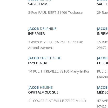
SAGE FEMME
SAGE 
8 Rue PAUL BERT 31400 Toulouse
29 Rue
JACOB
DELPHINE
JACOB
INFIRMIER
INFIRM
3 Avenue VICTORIA 75184 Paris 4e
15 Rue
Arrondissement
29672 
JACOB
CHRISTOPHE
JACOB
PSYCHIATRE
CHIRU
14 RUE TITREVILLE 78160 Marly-le-Roi
RUE C
Mareui
JACOB
HELENE
JACOB
OPHTALMOLOGUE
MÉDEC
41 COURS PINTEVILLE 77100 Meaux
47 AV
97425 