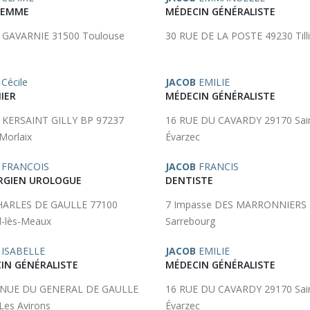
FEMME
MÉDECIN GÉNÉRALISTE
 GAVARNIE 31500 Toulouse
30 RUE DE LA POSTE 49230 Till
Cécile
JACOB
EMILIE
IER
MÉDECIN GÉNÉRALISTE
 KERSAINT GILLY BP 97237
16 RUE DU CAVARDY 29170 Sai
Morlaix
Évarzec
FRANCOIS
JACOB
FRANCIS
RGIEN UROLOGUE
DENTISTE
HARLES DE GAULLE 77100
7 Impasse DES MARRONNIERS 
l-lès-Meaux
Sarrebourg
ISABELLE
JACOB
EMILIE
IN GÉNÉRALISTE
MÉDECIN GÉNÉRALISTE
ENUE DU GENERAL DE GAULLE
16 RUE DU CAVARDY 29170 Sai
Les Avirons
Évarzec