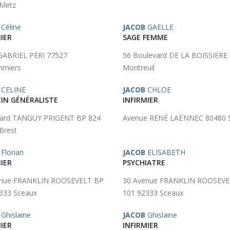
 Metz
Céline
JACOB
GAELLE
IER
SAGE FEMME
GABRIEL PERI 77527
56 Boulevard DE LA BOISSIERE
mmiers
Montreuil
CELINE
JACOB
CHLOE
IN GÉNÉRALISTE
INFIRMIER
vard TANGUY PRIGENT BP 824
Avenue RENÉ LAËNNEC 80480 S
Brest
Florian
JACOB
ELISABETH
IER
PSYCHIATRE
enue FRANKLIN ROOSEVELT BP
30 Avenue FRANKLIN ROOSEVE
333 Sceaux
101 92333 Sceaux
Ghislaine
JACOB
Ghislaine
IER
INFIRMIER