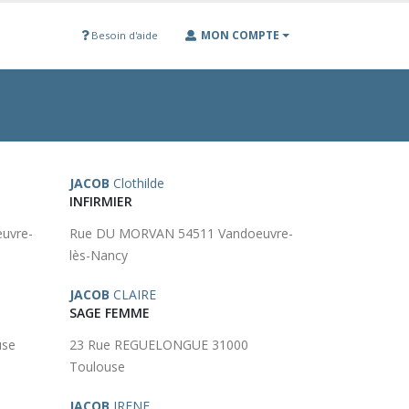
MON COMPTE
Besoin d'aide
JACOB
Clothilde
INFIRMIER
uvre-
Rue DU MORVAN 54511 Vandoeuvre-
lès-Nancy
JACOB
CLAIRE
SAGE FEMME
use
23 Rue REGUELONGUE 31000
Toulouse
JACOB
IRENE