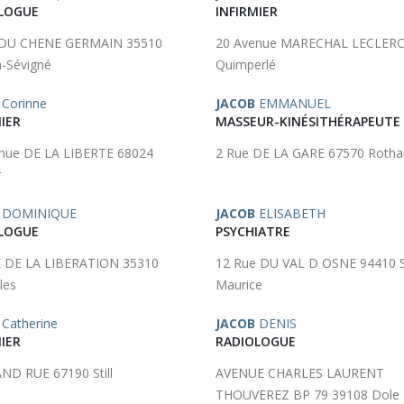
LOGUE
INFIRMIER
 DU CHENE GERMAIN 35510
20 Avenue MARECHAL LECLERC
-Sévigné
Quimperlé
Corinne
JACOB
EMMANUEL
IER
MASSEUR-KINÉSITHÉRAPEUTE
nue DE LA LIBERTE 68024
2 Rue DE LA GARE 67570 Rotha
r
DOMINIQUE
JACOB
ELISABETH
LOGUE
PSYCHIATRE
 DE LA LIBERATION 35310
12 Rue DU VAL D OSNE 94410 S
les
Maurice
Catherine
JACOB
DENIS
IER
RADIOLOGUE
ND RUE 67190 Still
AVENUE CHARLES LAURENT
THOUVEREZ BP 79 39108 Dole