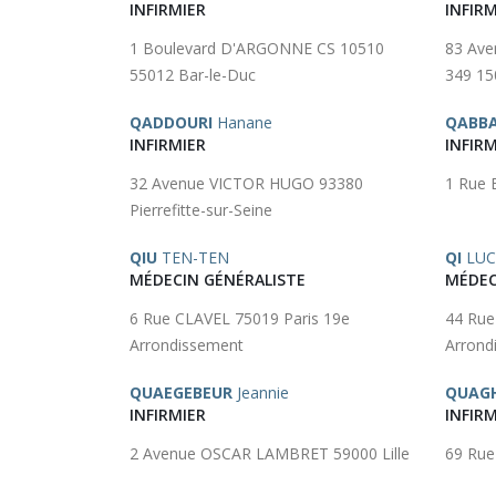
INFIRMIER
INFIRM
1 Boulevard D'ARGONNE CS 10510
83 Av
55012 Bar-le-Duc
349 150
QADDOURI
Hanane
QABB
INFIRMIER
INFIRM
32 Avenue VICTOR HUGO 93380
1 Rue 
Pierrefitte-sur-Seine
QIU
TEN-TEN
QI
LUC
MÉDECIN GÉNÉRALISTE
MÉDEC
6 Rue CLAVEL 75019 Paris 19e
44 Rue
Arrondissement
Arrond
QUAEGEBEUR
Jeannie
QUAG
INFIRMIER
INFIRM
2 Avenue OSCAR LAMBRET 59000 Lille
69 Rue