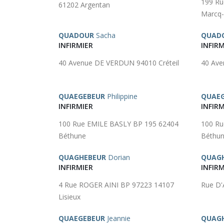
199 Ru
61202 Argentan
Marcq-
QUADOUR
Sacha
QUAD
INFIRMIER
INFIRM
40 Avenue DE VERDUN 94010 Créteil
40 Ave
QUAEGEBEUR
Philippine
QUAE
INFIRMIER
INFIRM
100 Rue EMILE BASLY BP 195 62404
100 Ru
Béthune
Béthu
QUAGHEBEUR
Dorian
QUAG
INFIRMIER
INFIRM
4 Rue ROGER AINI BP 97223 14107
Rue D'
Lisieux
QUAEGEBEUR
Jeannie
QUAG