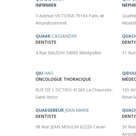
INFIRMIER
NÉPH
3 Avenue VICTORIA 75184 Paris 4e
Quarti
Arrondissement
Montél
QUAAK
CASSANDRE
QUAC
DENTISTE
DENTI
4 Rue BAUDIN 34000 Montpellier
11 Ru
QIU
HAO
QIDO
ONCOLOGUE THORACIQUE
MÉDEC
RUE DE L OCTROI 41260 La Chaussée-
165 A
Saint-Victor
Brive-l
QUAEGEBEUR
JEAN MARIE
QUAC
DENTISTE
DENTI
98 Rue JEAN MOULIN 62220 Carvin
50 Rue
Arrond