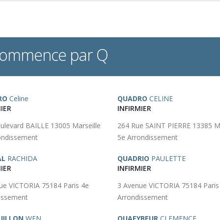
 commence par Q
RO
Celine
QUADRO
CELINE
IER
INFIRMIER
ulevard BAILLE 13005 Marseille
264 Rue SAINT PIERRE 13385 Ma
ondissement
5e Arrondissement
AL
RACHIDA
QUADRIO
PAULETTE
IER
INFIRMIER
ue VICTORIA 75184 Paris 4e
3 Avenue VICTORIA 75184 Paris
issement
Arrondissement
UILLON
WEN
QUAEYBEUR
CLEMENCE