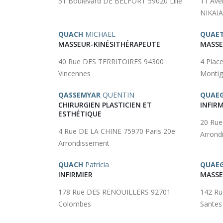
51 Boulevard DE BELFORT 59020 Lille
11 Av
NIKAIA
QUACH
MICHAEL
QUAE
MASSEUR-KINÉSITHÉRAPEUTE
MASSE
40 Rue DES TERRITOIRES 94300
4 Pla
Vincennes
Montig
QASSEMYAR
QUENTIN
QUAE
CHIRURGIEN PLASTICIEN ET
INFIRM
ESTHÉTIQUE
20 Rue
4 Rue DE LA CHINE 75970 Paris 20e
Arrond
Arrondissement
QUACH
Patricia
QUAE
INFIRMIER
MASSE
178 Rue DES RENOUILLERS 92701
142 R
Colombes
Santes