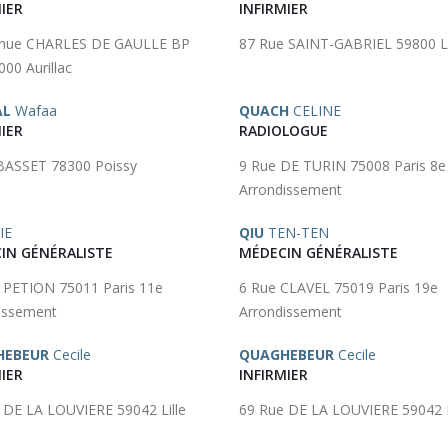
IER
INFIRMIER
enue CHARLES DE GAULLE BP
87 Rue SAINT-GABRIEL 59800 Li
00 Aurillac
AL
Wafaa
QUACH
CELINE
IER
RADIOLOGUE
BASSET 78300 Poissy
9 Rue DE TURIN 75008 Paris 8e
Arrondissement
IE
QIU
TEN-TEN
IN GÉNÉRALISTE
MÉDECIN GÉNÉRALISTE
 PETION 75011 Paris 11e
6 Rue CLAVEL 75019 Paris 19e
issement
Arrondissement
HEBEUR
Cecile
QUAGHEBEUR
Cecile
IER
INFIRMIER
 DE LA LOUVIERE 59042 Lille
69 Rue DE LA LOUVIERE 59042 L