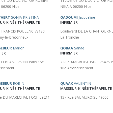
enue DU DOC VICTOR ROBINI
11 Avenue DU DOC VICTOR RO
 06200 Nice
NIKAIA 06200 Nice
TAERT
SONJA KRISTINA
QADOUMI
Jacqueline
UR-KINÉSITHÉRAPEUTE
INFIRMIER
ce FRANCIS POULENC 78180
Boulevard DE LA CHANTOURNE
ny-le-Bretonneux
La Tronche
GEBEUR
Marion
QOBAA
Sanae
IER
INFIRMIER
 LEBLANC 75908 Paris 15e
2 Rue AMBROISE PARE 75475 P
issement
10e Arrondissement
GEBEUR
ROBIN
QUAAK
VALENTIN
UR-KINÉSITHÉRAPEUTE
MASSEUR-KINÉSITHÉRAPEUTE
ue DU MARECHAL FOCH 59211
137 Rue SAUMUROISE 49000