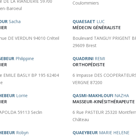
e DE LA RIANDERIE 59700
Coulommiers
en-Baroeul
OUR
Sacha
QUAESAET
LUC
IER
MÉDECIN GÉNÉRALISTE
nue DE VERDUN 94010 Créteil
Boulevard TANGUY PRIGENT B
29609 Brest
GEBEUR
Philippine
QUADRINI
REMI
IER
ORTHOPÉDISTE
e EMILE BASLY BP 195 62404
6 Impasse DES COOPERATEURS
ne
VERGNE 87200
HEBEUR
Lorrie
QASMI-MAKHLOUFI
NAZHA
IER
MASSEUR-KINÉSITHÉRAPEUTE
APOLDA 59113 Seclin
6 Rue PASTEUR 25320 Montferr
Château
HEBEUR
Robyn
QUAEYBEUR
MARIE HELENE