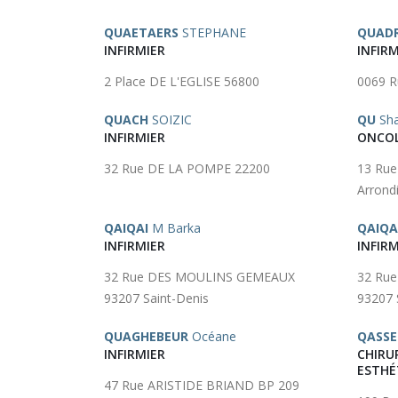
QUAETAERS
STEPHANE
QUAD
INFIRMIER
INFIRM
2 Place DE L'EGLISE 56800
0069 R
QUACH
SOIZIC
QU
Sha
INFIRMIER
ONCOL
32 Rue DE LA POMPE 22200
13 Rue
Arrond
QAIQAI
M Barka
QAIQA
INFIRMIER
INFIRM
32 Rue DES MOULINS GEMEAUX
32 Ru
93207 Saint-Denis
93207 
QUAGHEBEUR
Océane
QASS
INFIRMIER
CHIRU
ESTHÉ
47 Rue ARISTIDE BRIAND BP 209