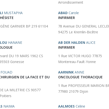
Arrondissement
LI
MUSTAPHA
ABAD
Carole
HÉSISTE
INFIRMIER
UGÈNE GARNIER BP 219 61104
78 Avenue DU GENERAL LECLE
94275 Le Kremlin-Bicêtre
ALOU
HANANE
AB DER HALDEN
ALICE
OLOGUE
INFIRMIER
evard DU 19 MARS 1962 CS
1 Rue VICTOR HUGO 77875
95503 Gonesse
Montereau-Fault-Yonne
FOUAD
AARNINK
ANNE
CHIRURGIEN DE LA FACE ET DU
ONCOLOGUE THORACIQUE
1 Rue PROFESSEUR MARION B
DE LA MILETRIE CS 90577
77980 21079 Dijon
Poitiers
AS
NAIMA
AALMOES
Celine