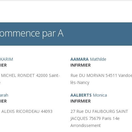
 commence par A
KARIM
AAMARA
Mathilde
IER
INFIRMIER
 MICHEL RONDET 42000 Saint-
Rue DU MORVAN 54511 Vandoe
e
lès-Nancy
arah
AALBERTS
Monica
IER
INFIRMIER
e ALEXIS RICORDEAU 44093
27 Rue DU FAUBOURG SAINT
s
JACQUES 75679 Paris 14e
Arrondissement