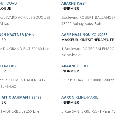
OU
FOUAD
ABACHE
Karim
LOGUE
INFIRMIER
OULEVARD ACHILLE SOUQUES
Boulevard ROBERT BALLANGE
Millau
93602 Aulnay-sous-Bois
UCH KASTNER
JOHN
AAFIF HASSINOU
YOUSSEF
IER
MASSEUR-KINÉSITHÉRAPEUTE
e DU GRAND BUT 59160 Lille
1 Boulevard ROGER SALENGRO
Noisy-le-Sec
OU
RATIBA
ABAANE
CECILE
IER
INFIRMIER
venue CLEMENT ADER 34170
95 Rue CHARLET 18000 Bourge
nau-le-Lez
 AIT OUAHMAN
Hasnaa
AARON
REINE-MARIE
IER
INFIRMIER
 FAIDHERBE 59260 Lille
5 Rue SANTERRE 75571 Paris 1