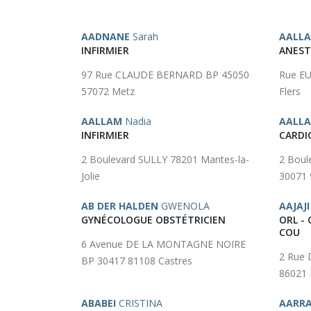
AADNANE
Sarah
AALLA
INFIRMIER
ANEST
97 Rue CLAUDE BERNARD BP 45050
Rue E
57072 Metz
Flers
AALLAM
Nadia
AALL
INFIRMIER
CARDI
2 Boulevard SULLY 78201 Mantes-la-
2 Boul
Jolie
30071 
AB DER HALDEN
GWENOLA
AAJAJI
GYNÉCOLOGUE OBSTÉTRICIEN
ORL - 
COU
6 Avenue DE LA MONTAGNE NOIRE
2 Rue 
BP 30417 81108 Castres
86021 
ABABEI
CRISTINA
AARR