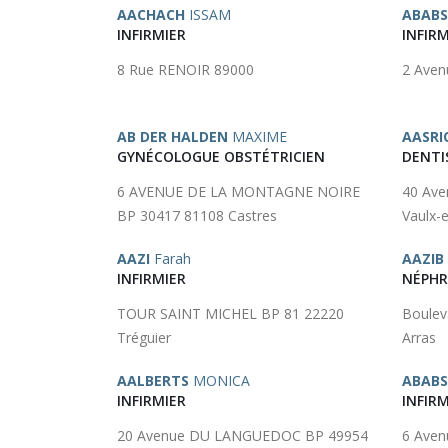
AACHACH
ISSAM
ABAB
INFIRMIER
INFIRM
8 Rue RENOIR 89000
2 Ave
AB DER HALDEN
MAXIME
AASRI
GYNÉCOLOGUE OBSTÉTRICIEN
DENTI
6 AVENUE DE LA MONTAGNE NOIRE
40 Av
BP 30417 81108 Castres
Vaulx-e
AAZI
Farah
AAZIB
INFIRMIER
NÉPH
TOUR SAINT MICHEL BP 81 22220
Boulev
Tréguier
Arras
AALBERTS
MONICA
ABAB
INFIRMIER
INFIRM
20 Avenue DU LANGUEDOC BP 49954
6 Aven