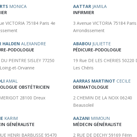
RTS
MONICA
AATTAR
JAMILA
IER
INFIRMIER
ue VICTORIA 75184 Paris 4e
3 Avenue VICTORIA 75184 Paris
issement
Arrondissement
R HALDEN
ALEXANDRE
ABABOU
JULIETTE
URE-PODOLOGUE
PÉDICURE-PODOLOGUE
 DU PEINTRE SISLEY 77250
19 Rue DE LES CHERIES 50220 
Loing-et-Orvanne
Les Chéris
LI
AMAL
AARRAS MARTINOT
CECILE
OLOGUE OBSTÉTRICIEN
DERMATOLOGUE
 MERIGOT 28100 Dreux
2 CHEMIN DE LA NOIX 06240
Beausoleil
HE
KARIM
AAZANI
MIMOUN
IN GÉNÉRALISTE
MÉDECIN GÉNÉRALISTE
NUE HENRI BARBUSSE 95470
2 RUE DE DECHY 59169 Férin