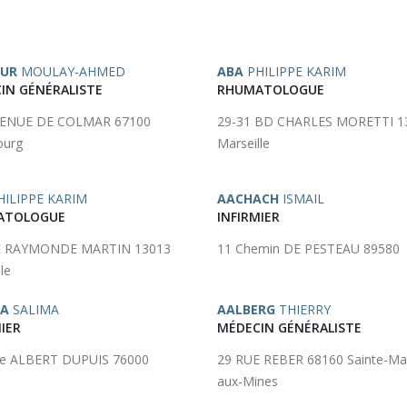
OUR
MOULAY-AHMED
ABA
PHILIPPE KARIM
IN GÉNÉRALISTE
RHUMATOLOGUE
VENUE DE COLMAR 67100
29-31 BD CHARLES MORETTI 1
ourg
Marseille
ILIPPE KARIM
AACHACH
ISMAIL
ATOLOGUE
INFIRMIER
E RAYMONDE MARTIN 13013
11 Chemin DE PESTEAU 89580
le
SA
SALIMA
AALBERG
THIERRY
IER
MÉDECIN GÉNÉRALISTE
ue ALBERT DUPUIS 76000
29 RUE REBER 68160 Sainte-Mar
aux-Mines