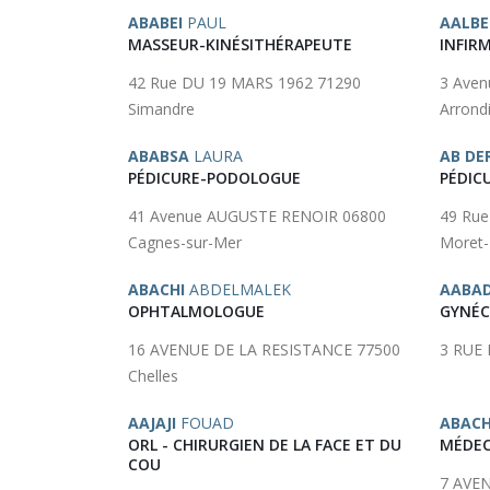
ABABEI
PAUL
AALBE
MASSEUR-KINÉSITHÉRAPEUTE
INFIRM
42 Rue DU 19 MARS 1962 71290
3 Aven
Simandre
Arrond
ABABSA
LAURA
AB DE
PÉDICURE-PODOLOGUE
PÉDIC
41 Avenue AUGUSTE RENOIR 06800
49 Rue
Cagnes-sur-Mer
Moret-
ABACHI
ABDELMALEK
AABAD
OPHTALMOLOGUE
GYNÉC
16 AVENUE DE LA RESISTANCE 77500
3 RUE
Chelles
AAJAJI
FOUAD
ABAC
ORL - CHIRURGIEN DE LA FACE ET DU
MÉDEC
COU
7 AVE