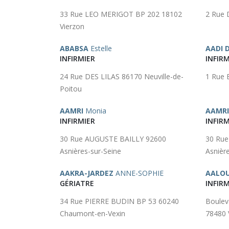
33 Rue LEO MERIGOT BP 202 18102
2 Rue 
Vierzon
ABABSA
Estelle
AADI 
INFIRMIER
INFIRM
24 Rue DES LILAS 86170 Neuville-de-
1 Rue 
Poitou
AAMRI
Monia
AAMRI
INFIRMIER
INFIRM
30 Rue AUGUSTE BAILLY 92600
30 Ru
Asnières-sur-Seine
Asnièr
AAKRA-JARDEZ
ANNE-SOPHIE
AALO
GÉRIATRE
INFIRM
34 Rue PIERRE BUDIN BP 53 60240
Boule
Chaumont-en-Vexin
78480 