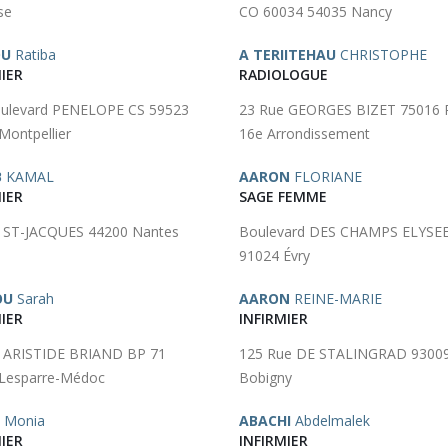
se
CO 60034 54035 Nancy
OU
Ratiba
A TERIITEHAU
CHRISTOPHE
IER
RADIOLOGUE
ulevard PENELOPE CS 59523
23 Rue GEORGES BIZET 75016 P
Montpellier
16e Arrondissement
B
KAMAL
AARON
FLORIANE
IER
SAGE FEMME
 ST-JACQUES 44200 Nantes
Boulevard DES CHAMPS ELYSE
91024 Évry
OU
Sarah
AARON
REINE-MARIE
IER
INFIRMIER
 ARISTIDE BRIAND BP 71
125 Rue DE STALINGRAD 9300
Lesparre-Médoc
Bobigny
Monia
ABACHI
Abdelmalek
IER
INFIRMIER