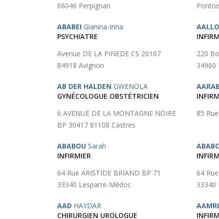
66046 Perpignan
Pontoi
ABABEI
Gianina-Irina
AALL
PSYCHIATRE
INFIRM
Avenue DE LA PINEDE CS 20107
220 Bo
84918 Avignon
34960 
AB DER HALDEN
GWENOLA
AARA
GYNÉCOLOGUE OBSTÉTRICIEN
INFIRM
6 AVENUE DE LA MONTAGNE NOIRE
85 Rue
BP 30417 81108 Castres
ABABOU
Sarah
ABAB
INFIRMIER
INFIRM
64 Rue ARISTIDE BRIAND BP 71
64 Rue
33340 Lesparre-Médoc
33340 
AAD
HAYDAR
AAMRI
CHIRURGIEN UROLOGUE
INFIRM