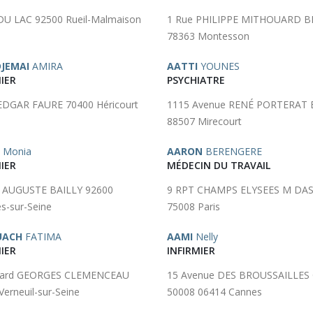
DU LAC 92500 Rueil-Malmaison
1 Rue PHILIPPE MITHOUARD B
78363 Montesson
DJEMAI
AMIRA
AATTI
YOUNES
IER
PSYCHIATRE
EDGAR FAURE 70400 Héricourt
1115 Avenue RENÉ PORTERAT 
88507 Mirecourt
Monia
AARON
BERENGERE
IER
MÉDECIN DU TRAVAIL
e AUGUSTE BAILLY 92600
9 RPT CHAMPS ELYSEES M DA
es-sur-Seine
75008 Paris
UACH
FATIMA
AAMI
Nelly
IER
INFIRMIER
vard GEORGES CLEMENCEAU
15 Avenue DES BROUSSAILLES
Verneuil-sur-Seine
50008 06414 Cannes