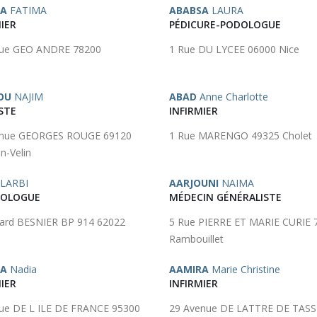
SA
FATIMA
ABABSA
LAURA
IER
PÉDICURE-PODOLOGUE
nue GEO ANDRE 78200
1 Rue DU LYCEE 06000 Nice
OU
NAJIM
ABAD
Anne Charlotte
STE
INFIRMIER
enue GEORGES ROUGE 69120
1 Rue MARENGO 49325 Cholet
n-Velin
LARBI
AARJOUNI
NAIMA
ROLOGUE
MÉDECIN GÉNÉRALISTE
ard BESNIER BP 914 62022
5 Rue PIERRE ET MARIE CURIE 
Rambouillet
SA
Nadia
AAMIRA
Marie Christine
IER
INFIRMIER
ue DE L ILE DE FRANCE 95300
29 Avenue DE LATTRE DE TAS