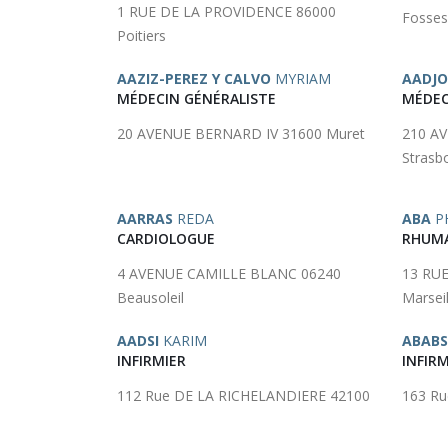
1 RUE DE LA PROVIDENCE 86000
Fosses
Poitiers
AAZIZ-PEREZ Y CALVO
MYRIAM
AADJ
MÉDECIN GÉNÉRALISTE
MÉDEC
20 AVENUE BERNARD IV 31600 Muret
210 A
Strasb
AARRAS
REDA
ABA
PH
CARDIOLOGUE
RHUM
4 AVENUE CAMILLE BLANC 06240
13 RU
Beausoleil
Marseil
AADSI
KARIM
ABAB
INFIRMIER
INFIRM
112 Rue DE LA RICHELANDIERE 42100
163 R