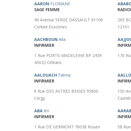
AARON
FLORIANE
ABAB
SAGE FEMME
RADIO
40 Avenue SERGE DASSAULT 91106
265 B
Corbeil-Essonnes
12101 
AACHBOUN
Alia
AAJJO
INFIRMIER
INFIRM
1 Rue PORTE-MADELEINE BP 2439
170 Ru
45032 Orléans
AALOUACH
Fatma
AALL
INFIRMIER
INFIRM
6 Rue DES ASTRES BEIGES 95800
150 A
Cergy
Castel
ABA
Itri
AARAB
INFIRMIER
INFIRM
1 Rue DE GERMONT 76038 Rouen
58 Rue