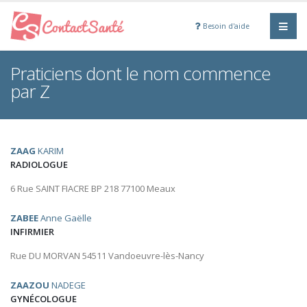
Besoin d'aide
Praticiens dont le nom commence
par Z
ZAAG
KARIM
RADIOLOGUE
6 Rue SAINT FIACRE BP 218 77100 Meaux
ZABEE
Anne Gaëlle
INFIRMIER
Rue DU MORVAN 54511 Vandoeuvre-lès-Nancy
ZAAZOU
NADEGE
GYNÉCOLOGUE